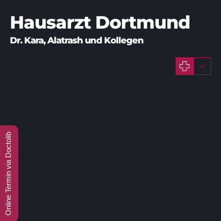
Hausarzt Dortmund
Online Termin via Doctolib
September 15, 2022
Corona
Corona Impfung Dortmund
Covid-19
Hausarzt Dortmund
Hausarzt Kara
Impfung