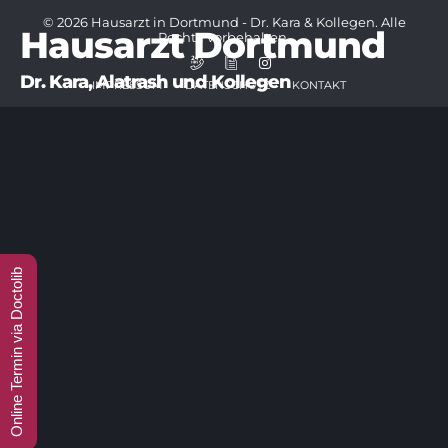
© 2026 Hausarzt in Dortmund - Dr. Kara & Kollegen. Alle
Hausarzt Dortmund
Rechte vorbehalten.
IMPRESSUM
DATENSCHUTZ
KONTAKT
Online Termin via Doctolib