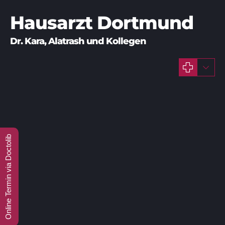
Hausarzt Dortmund
Online Termin via Doctolib
Mai 16, 2025
E-Arzt
Hausarzt Dortmund
Hausarzt Kara
Impfung
Neue Praxis
Online Rezeption
Praxis Kara
Rheinische Straße
Neue Praxis – Rheinische