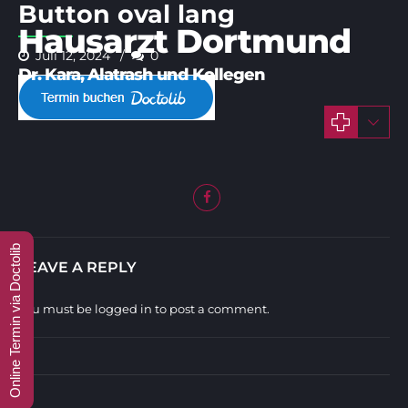
Button oval lang
Hausarzt Dortmund
Juli 12, 2024
0
Online Termin via Doctolib
LEAVE A REPLY
You must be
logged in
to post a comment.