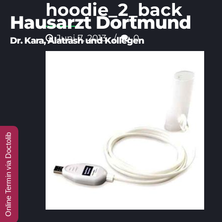
hoodie_2_back
Hausarzt Dortmund
Juni 7, 2013
0
Online Termin via Doctolib