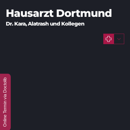
Hausarzt Dortmund
Online Termin via Doctolib
September 15, 2022
Corona
Corona Impfung Dortmund
Covid-19
Hausarzt Dortmund
Hausarzt Kara
Impfung